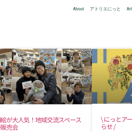
About
アトリエにっと
Art
\ にっと
顔絵が大人気！地域交流スペース
らせ /
の販売会